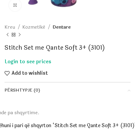
Click to enlarge
Kreu
Kozmetikë
Dentare
Stitch Set me Qante Soft 3+ (3101)
Add to wishlist
PËRSHTYPJE (0)
nde pa shqyrtime.
ëhuni i pari që shqyrton “Stitch Set me Qante Soft 3+ (3101)