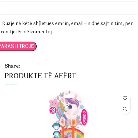
Ruaje në këtë shfletues emrin, email-in dhe sajtin tim, për
erën tjetër që komentoj.
Share:
PRODUKTE TË AFËRT