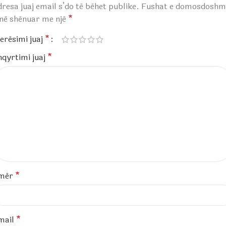
resa juaj email s’do të bëhet publike.
Fushat e domosdoshm
anë shënuar me një
*
erësimi juaj
*
hqyrtimi juaj
*
mër
*
mail
*