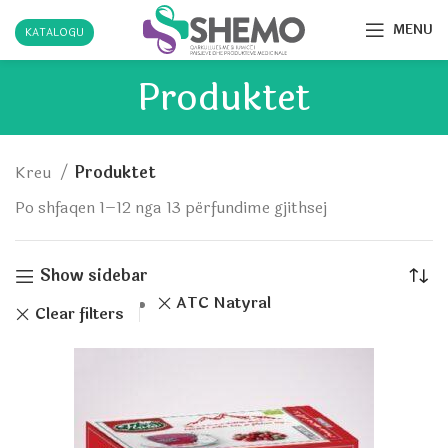
MENU
KATALOGU
Produktet
Kreu
Produktet
Po shfaqen 1–12 nga 13 përfundime gjithsej
Show sidebar
ATC Natyral
Clear filters