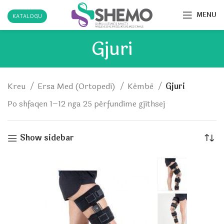
MENU
KATALOGU
Gjuri
Kreu
Ersa Med (Ortopedi)
Këmbë
Gjuri
Po shfaqen 1–12 nga 25 përfundime gjithsej
Show sidebar