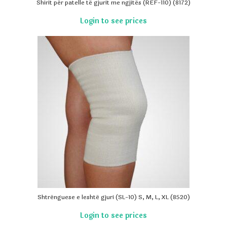
Shirit për patelle të gjurit me ngjitës (REF-110) (8172)
Shtrënguese e leshtë gjuri (SL-10) S, M, L, XL (8520)