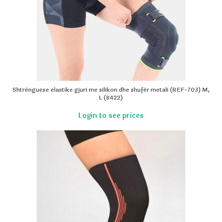
Shtrënguese elastike gjuri me silikon dhe shufër metali (REF-703) M,
L (8422)