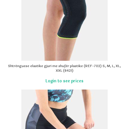
Shtrënguese elastike gjuri me shufër plastike (REF-702) S, M, L, XL,
XXL (8421)