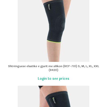
Shtrënguese elastike e gjurit me silikon (REF-701) S, M, L, XL, XXL
(8420)