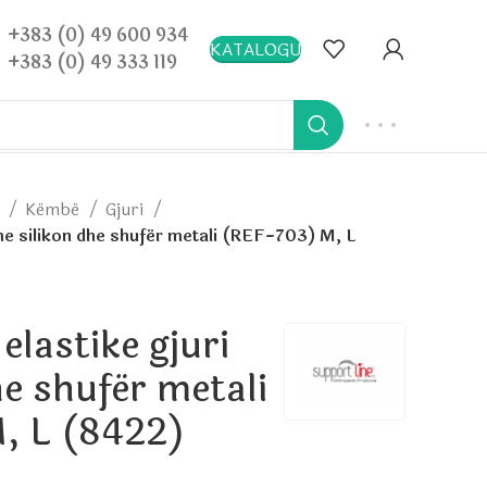
+383 (0) 49 600 934
KATALOGU
+383 (0) 49 333 119
)
Këmbë
Gjuri
me silikon dhe shufër metali (REF-703) M, L
elastike gjuri
he shufër metali
, L (8422)