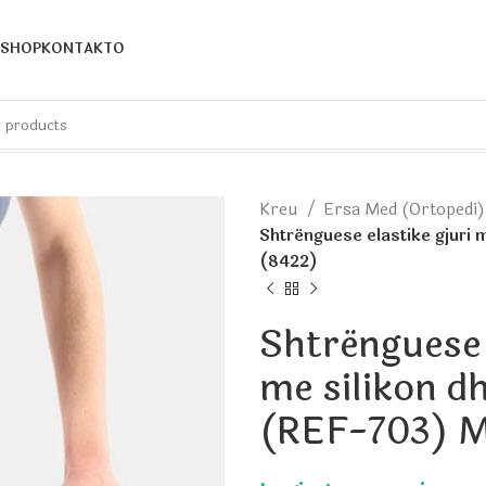
SHOP
KONTAKTO
Kreu
Ersa Med (Ortopedi
Shtrënguese elastike gjuri 
(8422)
Shtrënguese 
me silikon d
(REF-703) M