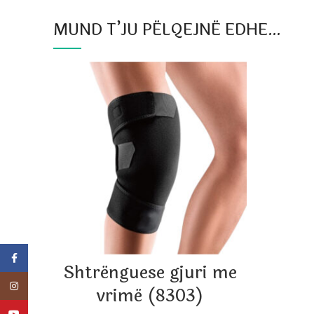
MUND T’JU PËLQEJNË EDHE…
Facebook
Shtrënguese gjuri me
Instagram
vrimë (8303)
YouTube