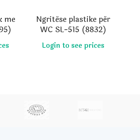
ik me
Ngritëse plastike për
195)
WC SL-515 (8832)