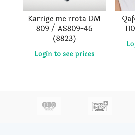
Karrige me rrota DM
Qaf
809 / AS809-46
11
(8823)
actor