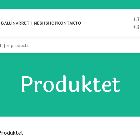
+3
BALLINA
RRETH NESH
SHOP
KONTAKTO
+3
Produktet
Produktet