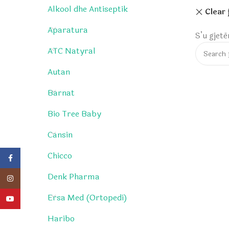
Alkool dhe Antiseptik
Clear 
Aparatura
S’u gjet
ATC Natyral
Autan
Barnat
Bio Tree Baby
Cansin
Chicco
Facebook
Denk Pharma
Instagram
Ersa Med (Ortopedi)
YouTube
Haribo