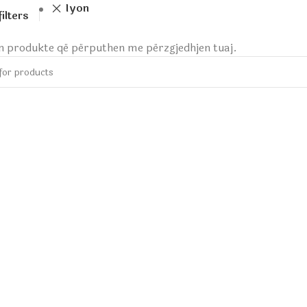
Iyon
filters
ën produkte që përputhen me përzgjedhjen tuaj.