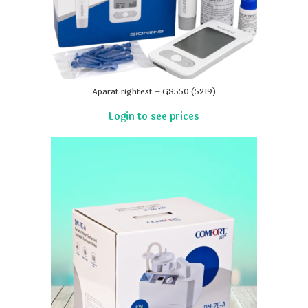
Aparat rightest – GS550 (5219)