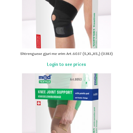
Shtrenguese gjuri me vrim Art.6037 (S,XL,XS,) (0383)