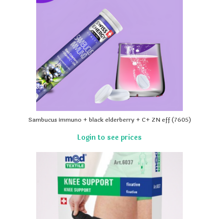
Sambucus immuno + black elderberry + C+ ZN eff (7605)