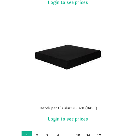
Jastëk për t’u ulur SL-07K (8453)