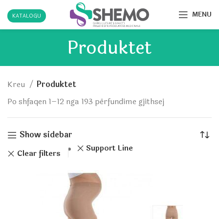
MENU
KATALOGU
Produktet
Kreu
Produktet
Po shfaqen 1–12 nga 193 përfundime gjithsej
Show sidebar
Support Line
Clear filters