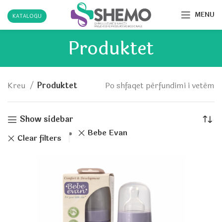
MENU
KATALOGU
Produktet
Kreu
Produktet
Po shfaqet përfundimi i vetëm
Show sidebar
Bebe Evan
Clear filters