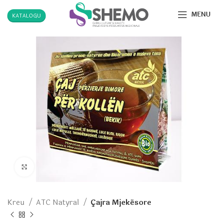
MENU
KATALOGU
Click to enlarge
Kreu
ATC Natyral
Çajra Mjekësore