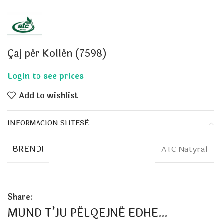
Çaj për Kollën (7598)
Add to wishlist
INFORMACION SHTESË
BRENDI
ATC Natyral
Share:
MUND T’JU PËLQEJNË EDHE…