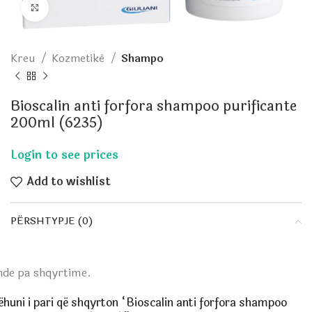
Click to enlarge
Kreu
Kozmetikë
Shampo
Bioscalin anti forfora shampoo purificante
200ml (6235)
Add to wishlist
PËRSHTYPJE (0)
nde pa shqyrtime.
huni i pari që shqyrton “Bioscalin anti forfora shampoo