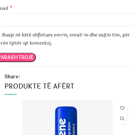
mail
*
Ruaje në këtë shfletues emrin, email-in dhe sajtin tim, për
erën tjetër që komentoj.
Share:
PRODUKTE TË AFËRT