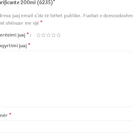
urificante 200ml (6235)”
resa juaj email s’do të bëhet publike.
Fushat e domosdoshm
anë shënuar me një
*
erësimi juaj
*
hqyrtimi juaj
*
mër
*