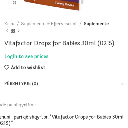
Click to enlarge
Kreu
Suplements & Effervescent
Suplemente
Vitafactor Drops for Babies 30ml (0215)
Add to wishlist
PËRSHTYPJE (0)
nde pa shqyrtime.
ëhuni i pari që shqyrton “Vitafactor Drops for Babies 30ml
0215)”