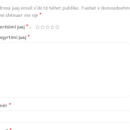
resa juaj email s’do të bëhet publike.
Fushat e domosdoshm
anë shënuar me një
*
erësimi juaj
*
hqyrtimi juaj
*
mër
*