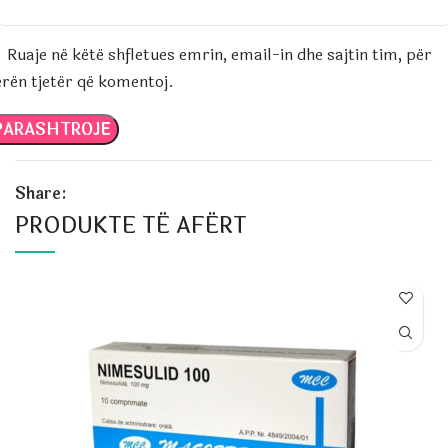
Ruaje në këtë shfletues emrin, email-in dhe sajtin tim, për
erën tjetër që komentoj.
Share:
PRODUKTE TË AFËRT