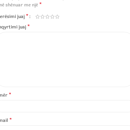
anë shënuar me një
*
erësimi juaj
*
hqyrtimi juaj
*
mër
*
mail
*