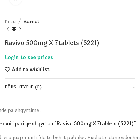
Kreu
Barnat
Ravivo 500mg X 7tablets (5221)
Add to wishlist
PËRSHTYPJE (0)
nde pa shqyrtime.
ëhuni i pari që shqyrton “Ravivo 500mg X 7tablets (5221)”
resa juaj email s’do të bëhet publike.
Fushat e domosdoshm