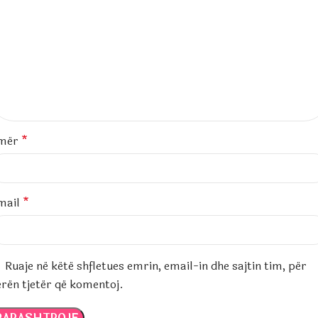
mër
*
mail
*
Ruaje në këtë shfletues emrin, email-in dhe sajtin tim, për
erën tjetër që komentoj.