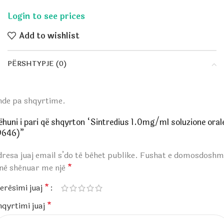
Add to wishlist
PËRSHTYPJE (0)
nde pa shqyrtime.
ëhuni i pari që shqyrton “Sintredius 1.0mg/ml soluzione oral
9646)”
resa juaj email s’do të bëhet publike.
Fushat e domosdoshm
anë shënuar me një
*
erësimi juaj
*
hqyrtimi juaj
*