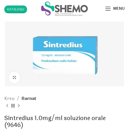
MENU
KATALOGU
Click to enlarge
Kreu
Barnat
Sintredius 1.0mg/ml soluzione orale
(9646)