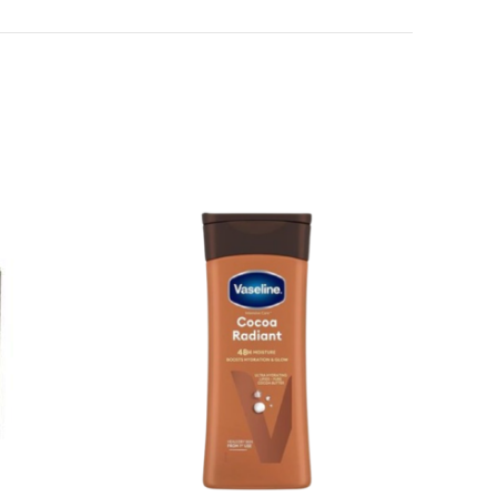
 email-in dhe sajtin tim, për herën tjetër që