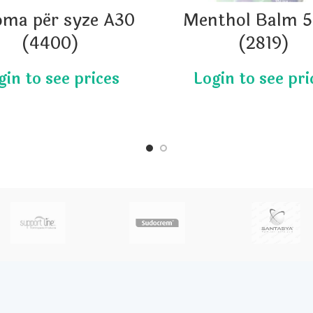
oma për syze A30
Menthol Balm 
(4400)
(2819)