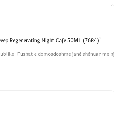
 Deep Regenerating Night Cafe 50ML (7684)”
publike.
Fushat e domosdoshme janë shënuar me një