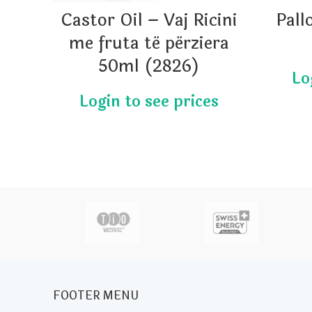
Castor Oil – Vaj Ricini
Pall
me fruta të përziera
50ml (2826)
actor
FOOTER MENU