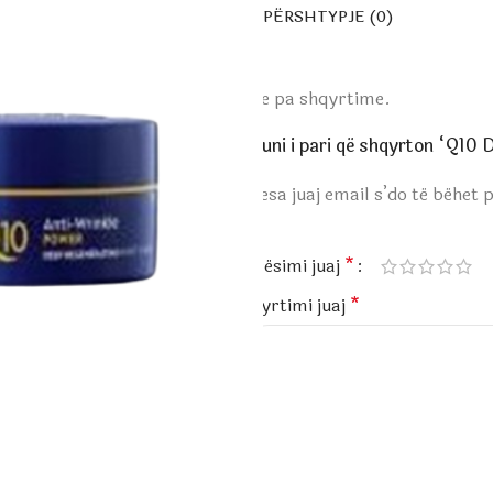
PËRSHTYPJE (0)
Ende pa shqyrtime.
Bëhuni i pari që shqyrton “Q10
Adresa juaj email s’do të bëhet 
*
Vlerësimi juaj
*
Shqyrtimi juaj
*