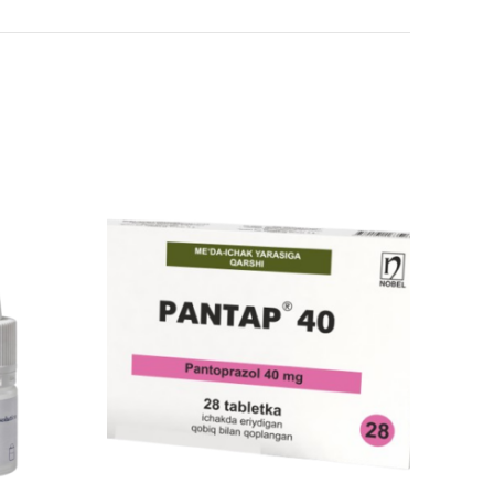
 email-in dhe sajtin tim, për herën tjetër që