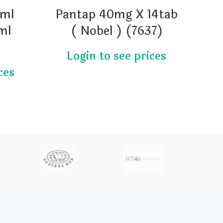
/ml
Pantap 40mg X 14tab
K
ml
( Nobel ) (7637)