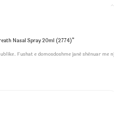
Breath Nasal Spray 20ml (2774)”
publike.
Fushat e domosdoshme janë shënuar me një