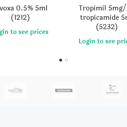
ivoxa 0.5% 5ml
Tropimil 5mg
(1212)
tropicamide 5
(5232)