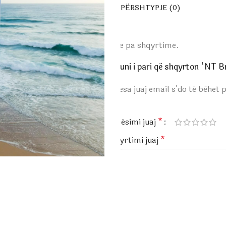
PËRSHTYPJE (0)
Ende pa shqyrtime.
Bëhuni i pari që shqyrton “NT 
Adresa juaj email s’do të bëhet 
*
Vlerësimi juaj
*
Shqyrtimi juaj
*