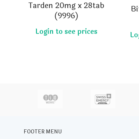
Tarden 20mg x 28tab
B
(9996)
actor
FOOTER MENU