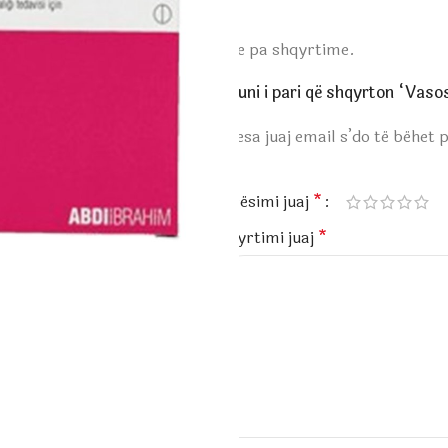
Ende pa shqyrtime.
Bëhuni i pari që shqyrton “Vas
Adresa juaj email s’do të bëhet 
*
Vlerësimi juaj
*
Shqyrtimi juaj
*