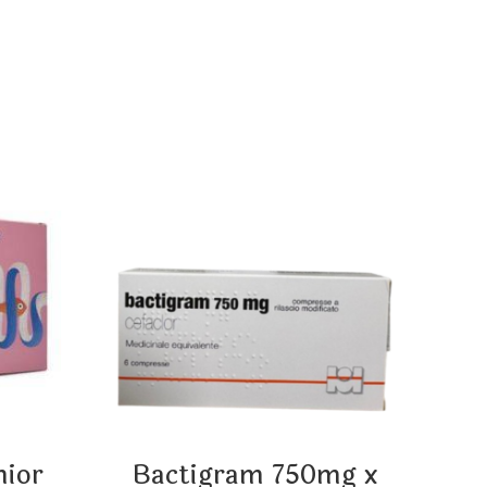
 email-in dhe sajtin tim, për herën tjetër që
nior
Bactigram 750mg x