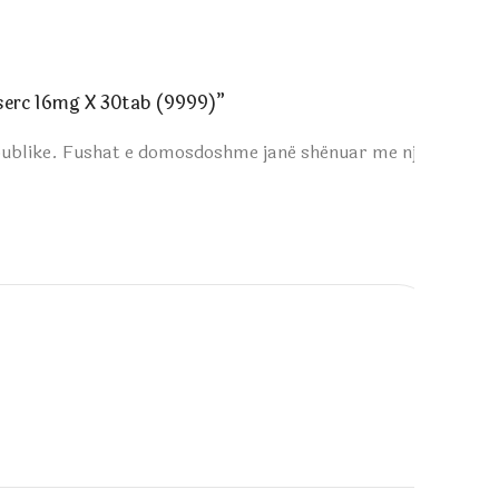
oserc 16mg X 30tab (9999)”
publike.
Fushat e domosdoshme janë shënuar me një