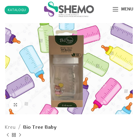
MENU
KATALOGU
Click to enlarge
Kreu
Bio Tree Baby