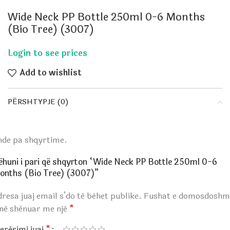
Wide Neck PP Bottle 250ml 0-6 Months
(Bio Tree) (3007)
Add to wishlist
PËRSHTYPJE (0)
nde pa shqyrtime.
ëhuni i pari që shqyrton “Wide Neck PP Bottle 250ml 0-6
onths (Bio Tree) (3007)”
resa juaj email s’do të bëhet publike.
Fushat e domosdoshm
anë shënuar me një
*
erësimi juaj
*