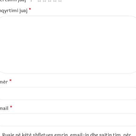
hqyrtimi juaj
*
mër
*
mail
*
Ruaje në këtë shfletues emrin, email-in dhe sajtin tim, për