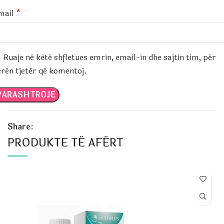
mail
*
Ruaje në këtë shfletues emrin, email-in dhe sajtin tim, për
erën tjetër që komentoj.
Share:
PRODUKTE TË AFËRT