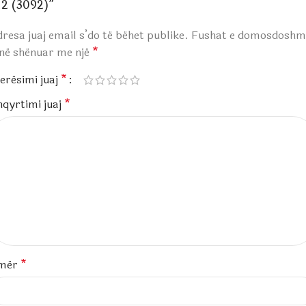
12 (3092)”
resa juaj email s’do të bëhet publike.
Fushat e domosdoshm
anë shënuar me një
*
erësimi juaj
*
hqyrtimi juaj
*
mër
*