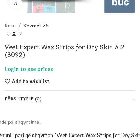
Click to enlarge
Kreu
Kozmetikë
Veet Expert Wax Strips for Dry Skin A12
(3092)
Add to wishlist
PËRSHTYPJE (0)
nde pa shqyrtime.
ëhuni i pari që shqyrton “Veet Expert Wax Strips for Dry Ski