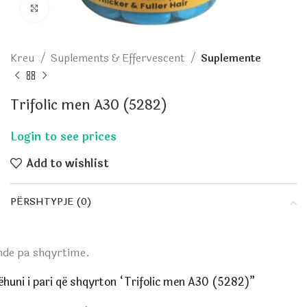
Click to enlarge
Kreu
Suplements & Effervescent
Suplemente
Trifolic men A30 (5282)
Add to wishlist
PËRSHTYPJE (0)
nde pa shqyrtime.
ëhuni i pari që shqyrton “Trifolic men A30 (5282)”