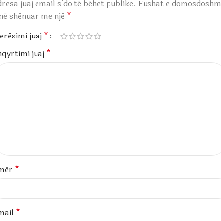
resa juaj email s’do të bëhet publike.
Fushat e domosdoshm
anë shënuar me një
*
erësimi juaj
*
hqyrtimi juaj
*
mër
*
mail
*