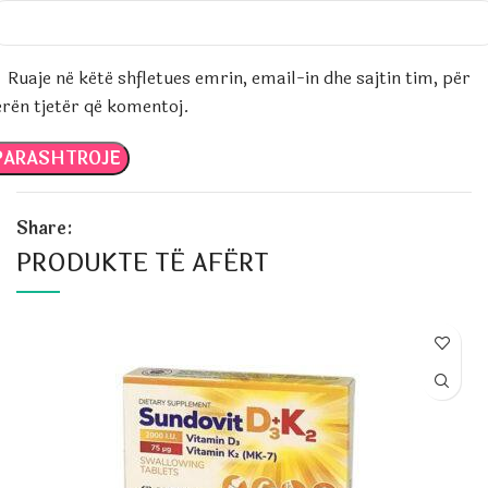
Ruaje në këtë shfletues emrin, email-in dhe sajtin tim, për
erën tjetër që komentoj.
Share:
PRODUKTE TË AFËRT