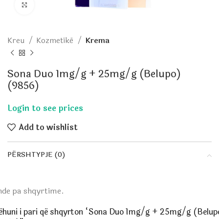
Click to enlarge
Kreu
Kozmetikë
Krema
Sona Duo 1mg/g + 25mg/g (Belupo)
(9856)
Add to wishlist
PËRSHTYPJE (0)
nde pa shqyrtime.
ëhuni i pari që shqyrton “Sona Duo 1mg/g + 25mg/g (Belup