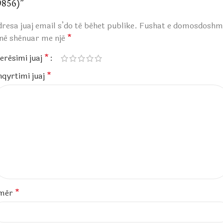
9856)”
resa juaj email s’do të bëhet publike.
Fushat e domosdoshm
anë shënuar me një
*
erësimi juaj
*
hqyrtimi juaj
*
mër
*