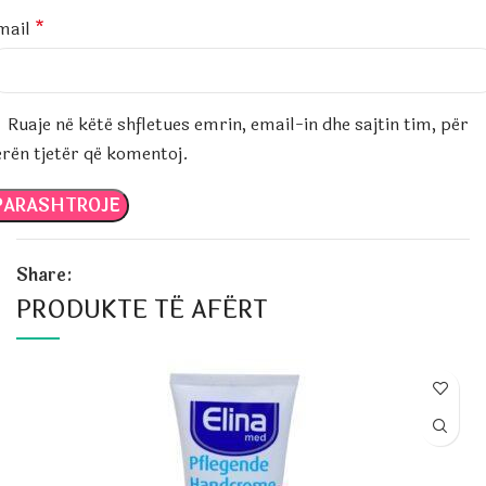
mail
*
Ruaje në këtë shfletues emrin, email-in dhe sajtin tim, për
erën tjetër që komentoj.
Share:
PRODUKTE TË AFËRT