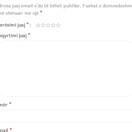
resa juaj email s’do të bëhet publike.
Fushat e domosdoshm
anë shënuar me një
*
erësimi juaj
*
hqyrtimi juaj
*
mër
*
mail
*