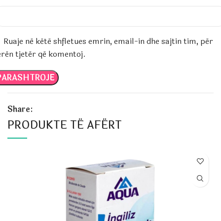
Ruaje në këtë shfletues emrin, email-in dhe sajtin tim, për
erën tjetër që komentoj.
Share:
PRODUKTE TË AFËRT