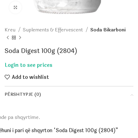
Click to enlarge
Kreu
Suplements & Effervescent
Soda Bikarboni
Soda Digest 100g (2804)
Add to wishlist
PËRSHTYPJE (0)
nde pa shqyrtime.
ëhuni i pari që shqyrton “Soda Digest 100g (2804)”