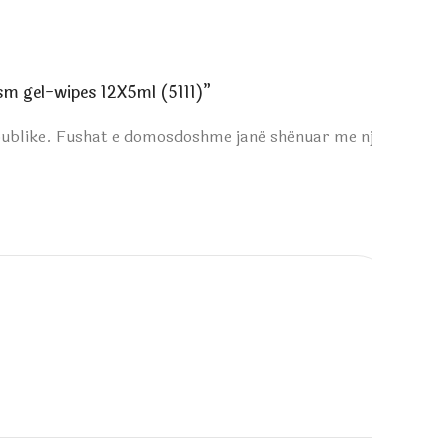
asm gel-wipes 12X5ml (5111)”
publike.
Fushat e domosdoshme janë shënuar me një