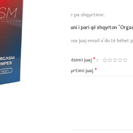
Ende pa shqyrtime.
Bëhuni i pari që shqyrton “Org
Adresa juaj email s’do të bëhet 
*
Vlerësimi juaj
*
Shqyrtimi juaj
*