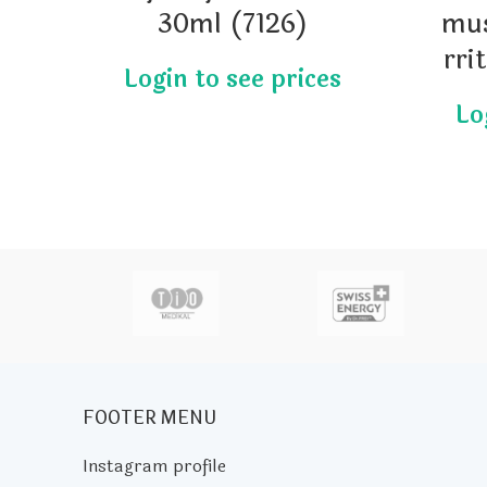
30ml (7126)
mus
rri
actor
FOOTER MENU
Instagram profile