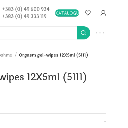
+383 (0) 49 600 934
KATALOGU
+383 (0) 49 333 119
ryshme
Orgasm gel-wipes 12X5ml (5111)
ipes 12X5ml (5111)