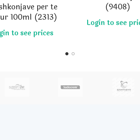
hkonjave per te
(9408)
tur 100ml (2313)