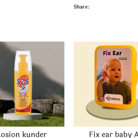
Share:
Emër
*
Email
*
Ruaje në këtë shfletues emrin,
komentoj.
Losion kunder
Fix ear baby 