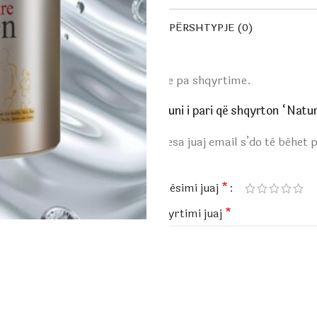
PËRSHTYPJE (0)
Ende pa shqyrtime.
Bëhuni i pari që shqyrton “Nat
Adresa juaj email s’do të bëhet 
*
Vlerësimi juaj
*
Shqyrtimi juaj
*