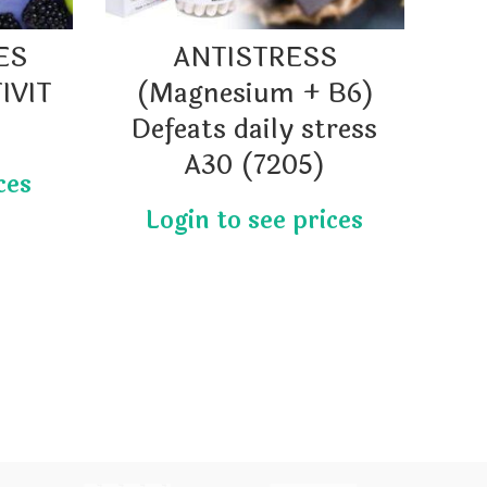
ES
ANTISTRESS
IVIT
(Magnesium + B6)
Gl
Defeats daily stress
A30 (7205)