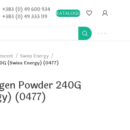
+383 (0) 49 600 934
KATALOGU
+383 (0) 49 333 119
vescent
Swiss Energy
40G (Swiss Energy) (0477)
agen Powder 240G
gy) (0477)