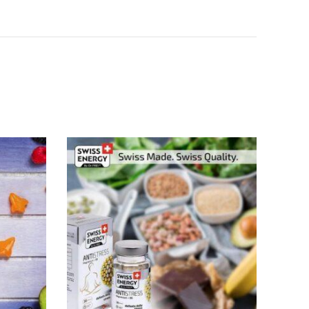
 email-in dhe sajtin tim, për herën tjetër që