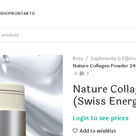
SHOP
KONTAKTO
Kreu
Suplements & Effer
Nature Collagen Powder 2
Nature Coll
(Swiss Ener
Add to wishlist