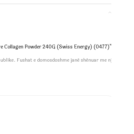
ure Collagen Powder 240G (Swiss Energy) (0477)”
publike.
Fushat e domosdoshme janë shënuar me një