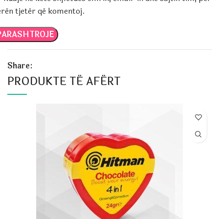
erën tjetër që komentoj.
Share:
PRODUKTE TË AFËRT