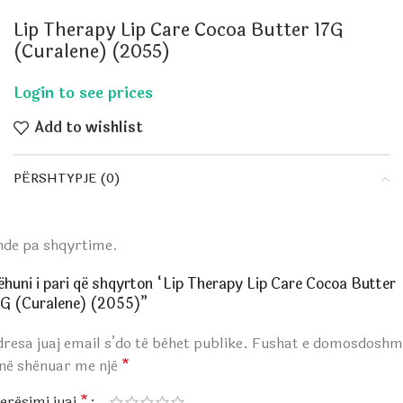
Lip Therapy Lip Care Cocoa Butter 17G
(Curalene) (2055)
Add to wishlist
PËRSHTYPJE (0)
nde pa shqyrtime.
ëhuni i pari që shqyrton “Lip Therapy Lip Care Cocoa Butter
7G (Curalene) (2055)”
resa juaj email s’do të bëhet publike.
Fushat e domosdoshm
anë shënuar me një
*
erësimi juaj
*