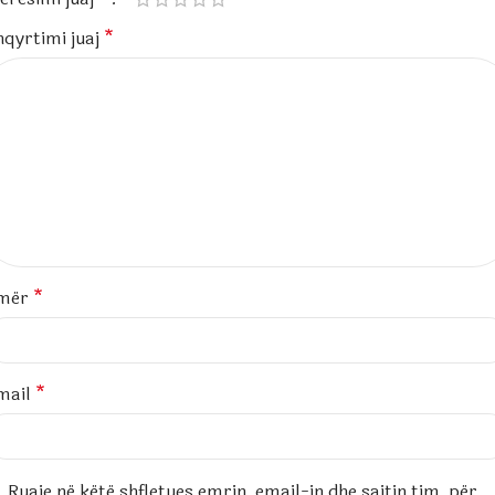
hqyrtimi juaj
*
mër
*
mail
*
Ruaje në këtë shfletues emrin, email-in dhe sajtin tim, për