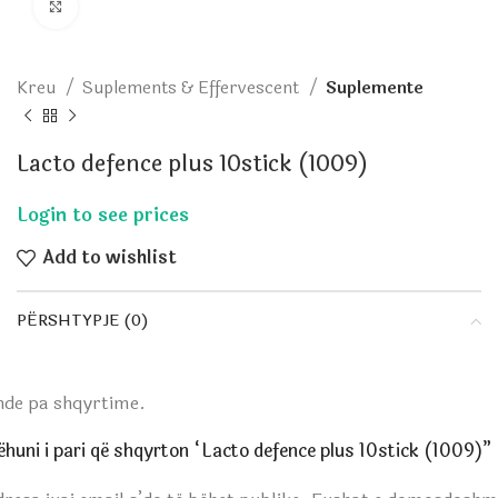
Click to enlarge
Kreu
Suplements & Effervescent
Suplemente
Lacto defence plus 10stick (1009)
Add to wishlist
PËRSHTYPJE (0)
nde pa shqyrtime.
huni i pari që shqyrton “Lacto defence plus 10stick (1009)”