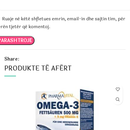
Ruaje në këtë shfletues emrin, email-in dhe sajtin tim, për
erën tjetër që komentoj.
Share:
PRODUKTE TË AFËRT