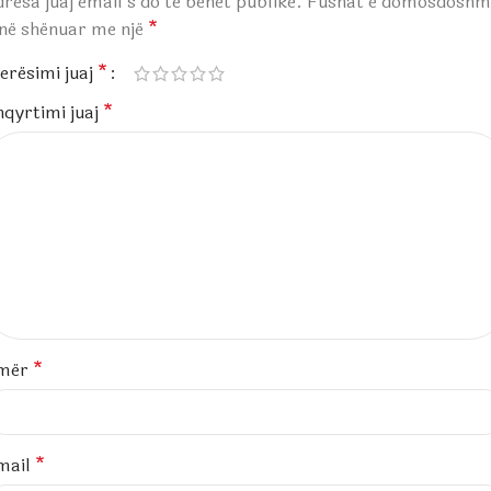
resa juaj email s’do të bëhet publike.
Fushat e domosdoshm
anë shënuar me një
*
erësimi juaj
*
hqyrtimi juaj
*
mër
*
mail
*