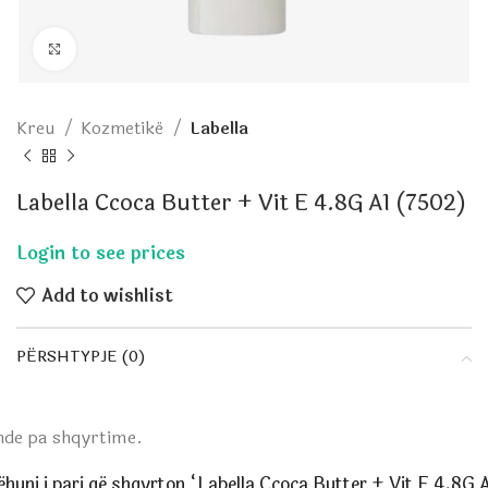
Click to enlarge
Kreu
Kozmetikë
Labella
Labella Ccoca Butter + Vit E 4.8G A1 (7502)
Add to wishlist
PËRSHTYPJE (0)
nde pa shqyrtime.
huni i pari që shqyrton “Labella Ccoca Butter + Vit E 4.8G 