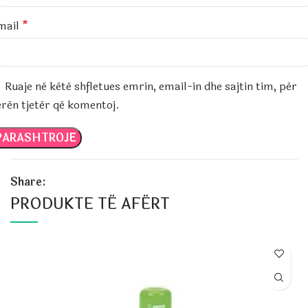
mail
*
Ruaje në këtë shfletues emrin, email-in dhe sajtin tim, për
erën tjetër që komentoj.
Share:
PRODUKTE TË AFËRT