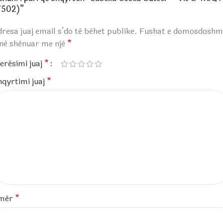
7502)”
resa juaj email s’do të bëhet publike.
Fushat e domosdoshm
anë shënuar me një
*
erësimi juaj
*
hqyrtimi juaj
*
mër
*