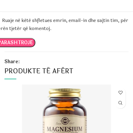
Ruaje në këtë shfletues emrin, email-in dhe sajtin tim, për
erën tjetër që komentoj.
Share:
PRODUKTE TË AFËRT