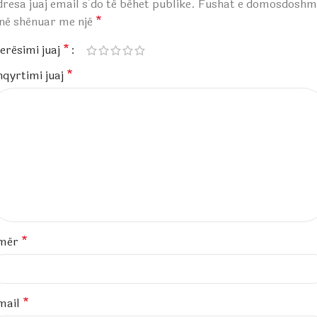
resa juaj email s’do të bëhet publike.
Fushat e domosdoshm
anë shënuar me një
*
erësimi juaj
*
hqyrtimi juaj
*
mër
*
mail
*