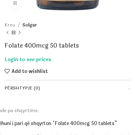
Click to enlarge
Kreu
Solgar
Folate 400mcg 50 tablets
Add to wishlist
PËRSHTYPJE (0)
nde pa shqyrtime.
ëhuni i pari që shqyrton “Folate 400mcg 50 tablets”