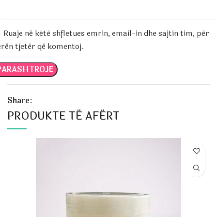
Ruaje në këtë shfletues emrin, email-in dhe sajtin tim, për
erën tjetër që komentoj.
Share:
PRODUKTE TË AFËRT