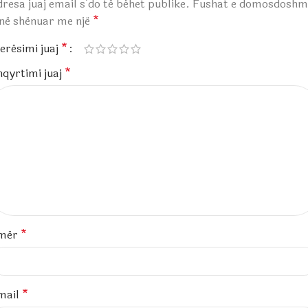
resa juaj email s’do të bëhet publike.
Fushat e domosdoshm
anë shënuar me një
*
erësimi juaj
*
hqyrtimi juaj
*
mër
*
mail
*