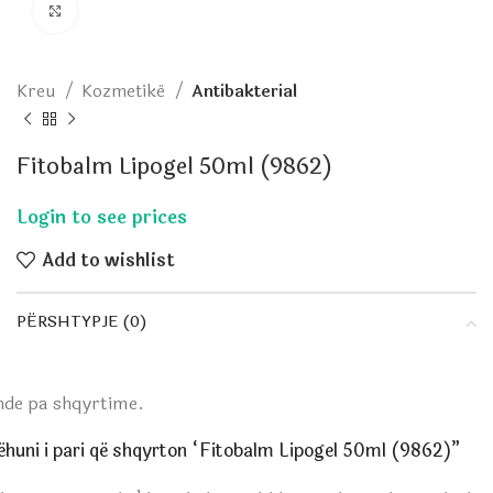
Click to enlarge
Kreu
Kozmetikë
Antibakterial
Fitobalm Lipogel 50ml (9862)
Add to wishlist
PËRSHTYPJE (0)
nde pa shqyrtime.
ëhuni i pari që shqyrton “Fitobalm Lipogel 50ml (9862)”