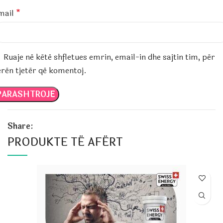
mail
*
Ruaje në këtë shfletues emrin, email-in dhe sajtin tim, për
erën tjetër që komentoj.
Share:
PRODUKTE TË AFËRT