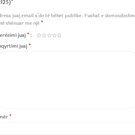
2125)”
resa juaj email s’do të bëhet publike.
Fushat e domosdoshm
anë shënuar me një
*
erësimi juaj
*
hqyrtimi juaj
*
mër
*