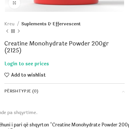
Click to enlarge
Kreu
Suplements & Effervescent
Creatine Monohydrate Powder 200gr
(2125)
Add to wishlist
PËRSHTYPJE (0)
nde pa shqyrtime.
ëhuni i pari që shqyrton “Creatine Monohydrate Powder 200