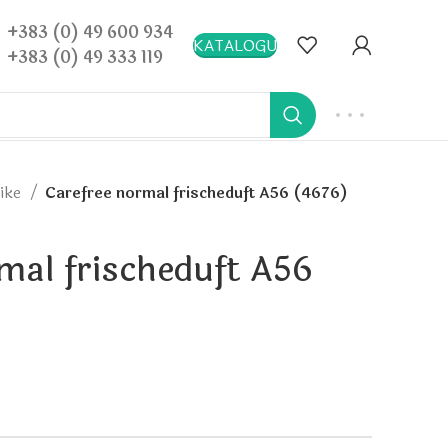
+383 (0) 49 600 934
KATALOGU
+383 (0) 49 333 119
nike
Carefree normal frischeduft A56 (4676)
mal frischeduft A56