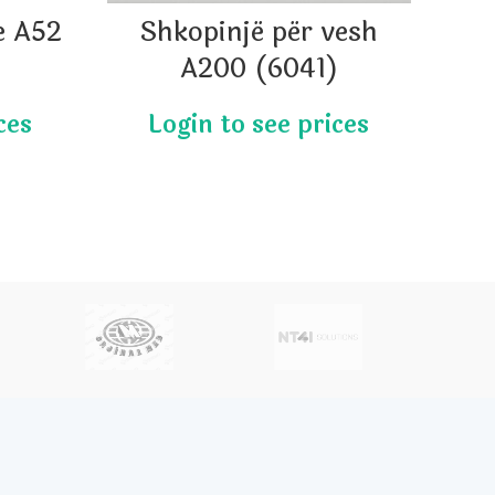
e A52
Shkopinjë për vesh
Al
A200 (6041)