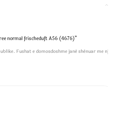
free normal frischeduft A56 (4676)”
publike.
Fushat e domosdoshme janë shënuar me një