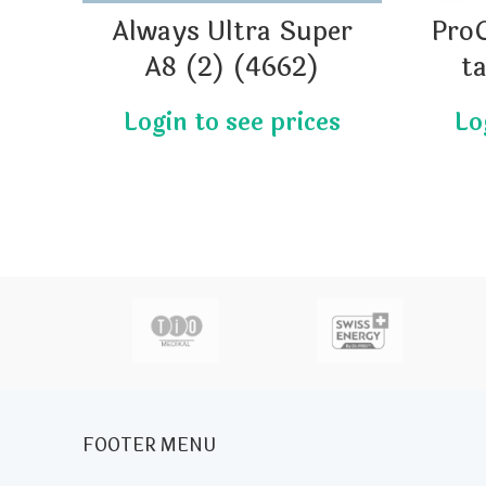
Always Ultra Super
Pro
A8 (2) (4662)
t
actor
FOOTER MENU