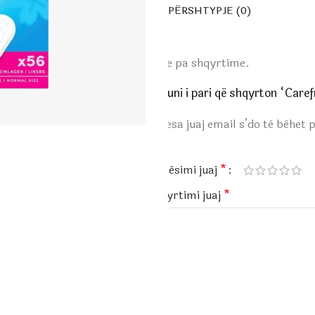
PËRSHTYPJE (0)
Ende pa shqyrtime.
Bëhuni i pari që shqyrton “Care
Adresa juaj email s’do të bëhet 
*
Vlerësimi juaj
*
Shqyrtimi juaj
*