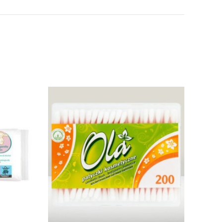
 email-in dhe sajtin tim, për herën tjetër që