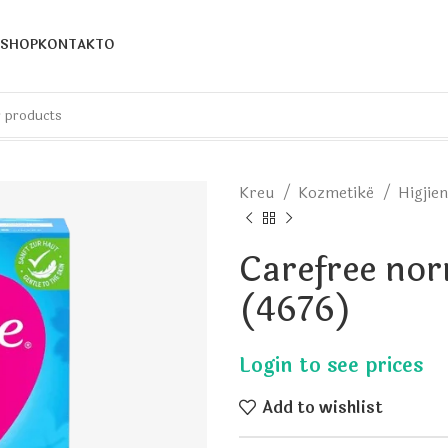
SHOP
KONTAKTO
Kreu
Kozmetikë
Higjie
Carefree nor
(4676)
Add to wishlist