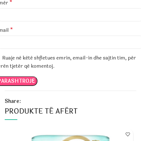
mër
*
mail
*
Ruaje në këtë shfletues emrin, email-in dhe sajtin tim, për
erën tjetër që komentoj.
Share:
PRODUKTE TË AFËRT