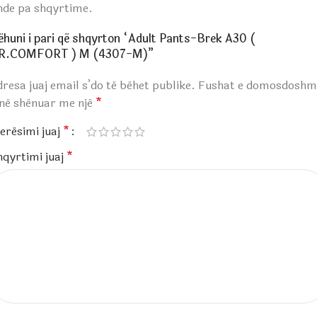
nde pa shqyrtime.
ëhuni i pari që shqyrton “Adult Pants-Brek A30 (
R.COMFORT ) M (4307-M)”
resa juaj email s’do të bëhet publike.
Fushat e domosdoshm
anë shënuar me një
*
erësimi juaj
*
hqyrtimi juaj
*