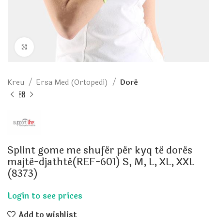
Click to enlarge
Kreu
Ersa Med (Ortopedi)
Dorë
Splint gome me shufër për kyq të dorës
majtë-djathtë(REF-601) S, M, L, XL, XXL
(8373)
Add to wishlist