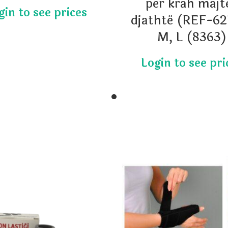
për krah majt
djathtë (REF-62
M, L (8363)