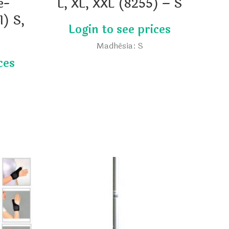
ë-
L, XL, XXL (8255) – S
1) S,
Madhësia: S