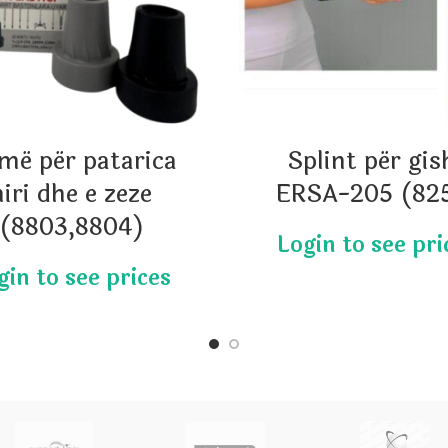
më për patarica
Splint për gis
hiri dhe e zeze
ERSA-205 (82
(8803,8804)