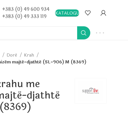
+383 (0) 49 600 934
KATALOGU
+383 (0) 49 333 119
)
Dorë
Krah
nizëm majtë-djathtë (SL-906) M (8369)
krahu me
ajtë-djathtë
(8369)