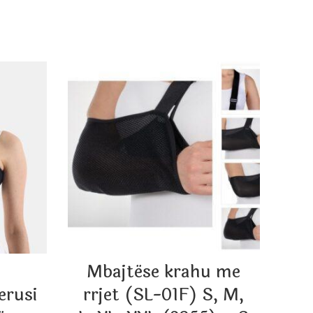
Mbajtëse krahu me
erusi
rrjet (SL-01F) S, M,