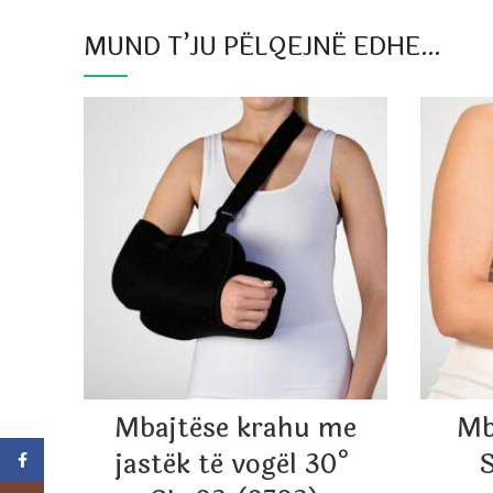
MUND T’JU PËLQEJNË EDHE…
Mbajtëse krahu me
Mb
jastëk të vogël 30°
S
Facebook