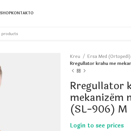
SHOP
KONTAKTO
Kreu
Ersa Med (Ortopedi
Rregullator krahu me meka
Rregullator 
mekanizëm m
(SL-906) M 