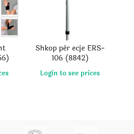
ht
Shkop për ecje ERS-
Nd
56)
106 (8842)
e