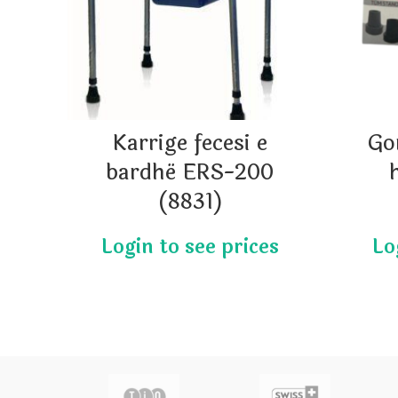
Karrige fecesi e
Go
bardhë ERS-200
(8831)
actor