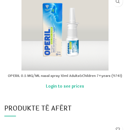
OPERIL 0.5 MG/ML nasal spray 10ml Adults&Children 7+years (9741)
PRODUKTE TË AFËRT