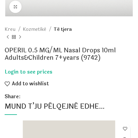
Click to enlarge
Kreu
Kozmetikë
Të tjera
OPERIL 0.5 MG/ML Nasal Drops 10ml
Adults&Children 7+years (9742)
Add to wishlist
Share:
MUND T’JU PËLQEJNË EDHE…