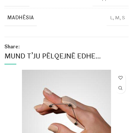
MADHËSIA
L, M, S
Share:
MUND T’JU PËLQEJNË EDHE…