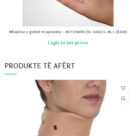
Mbajtëse e gishtit tri pjesëshe – BUTONIER (SL-606) S, M, L (8328)
PRODUKTE TË AFËRT