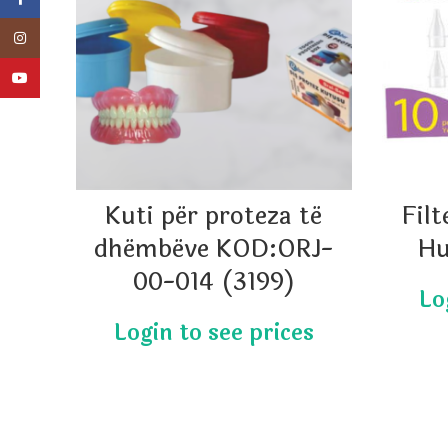
Instagram
YouTube
Kuti për proteza të
Filt
dhëmbëve KOD:ORJ-
Hu
00-014 (3199)