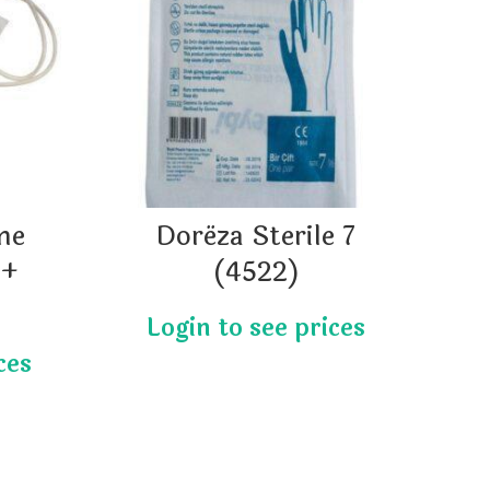
me
Dorëza Sterile 7
 +
(4522)