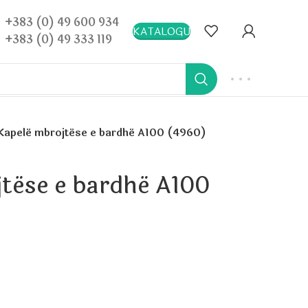
+383 (0) 49 600 934
KATALOGU
+383 (0) 49 333 119
Kapelë mbrojtëse e bardhë A100 (4960)
tëse e bardhë A100