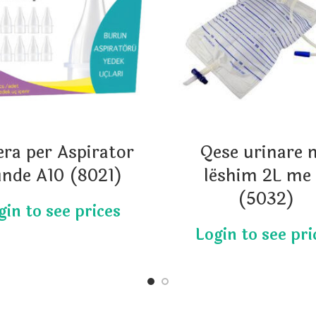
era per Aspirator
Qese urinare 
nde A10 (8021)
lëshim 2L me
(5032)