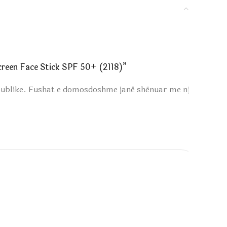
screen Face Stick SPF 50+ (2118)”
publike.
Fushat e domosdoshme janë shënuar me një