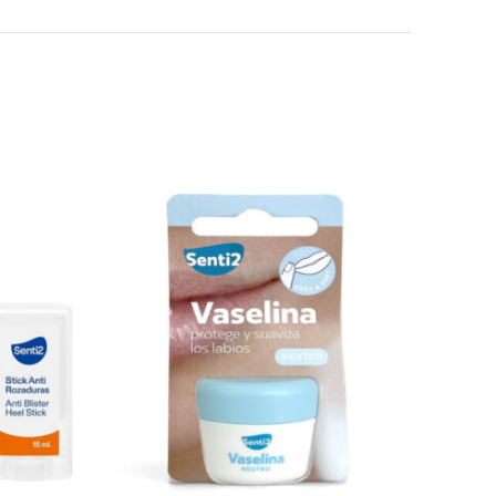
 email-in dhe sajtin tim, për herën tjetër që