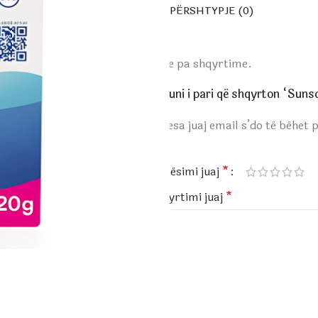
PËRSHTYPJE (0)
Ende pa shqyrtime.
Bëhuni i pari që shqyrton “Sun
Adresa juaj email s’do të bëhet 
*
Vlerësimi juaj
*
Shqyrtimi juaj
*