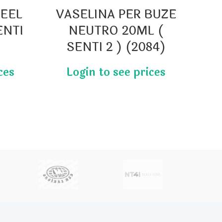
HEEL
VASELINA PER BUZE
P
ENTI
NEUTRO 20ML (
SO
SENTI 2 ) (2084)
(