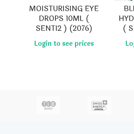
MOISTURISING EYE
BL
DROPS 10ML (
HYD
SENTI2 ) (2076)
( S
actor