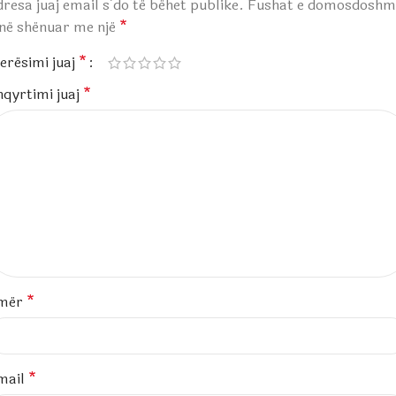
resa juaj email s’do të bëhet publike.
Fushat e domosdoshm
anë shënuar me një
*
erësimi juaj
*
hqyrtimi juaj
*
mër
*
mail
*