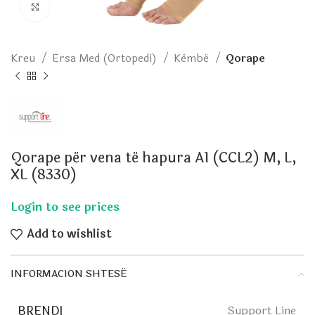
Click to enlarge
Kreu
Ersa Med (Ortopedi)
Këmbë
Qorape
Qorape për vena të hapura A1 (CCL2) M, L,
XL (8330)
Add to wishlist
INFORMACION SHTESË
BRENDI
Support Line