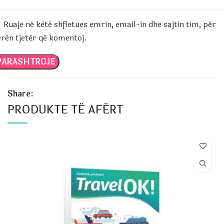
Ruaje në këtë shfletues emrin, email-in dhe sajtin tim, për
erën tjetër që komentoj.
Share:
PRODUKTE TË AFËRT