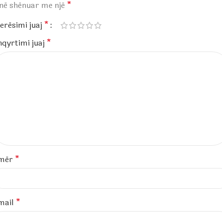
anë shënuar me një
*
erësimi juaj
*
hqyrtimi juaj
*
mër
*
mail
*