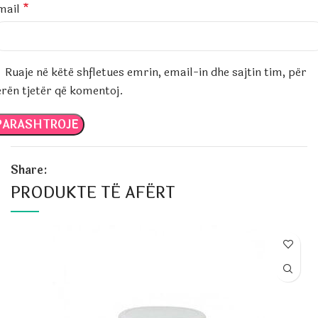
mail
*
Ruaje në këtë shfletues emrin, email-in dhe sajtin tim, për
erën tjetër që komentoj.
Share:
PRODUKTE TË AFËRT