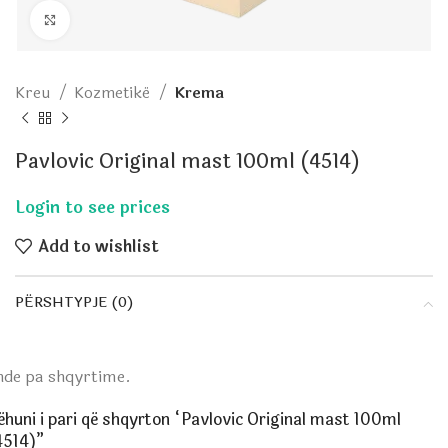
Click to enlarge
Kreu
Kozmetikë
Krema
Pavlovic Original mast 100ml (4514)
Add to wishlist
PËRSHTYPJE (0)
nde pa shqyrtime.
ëhuni i pari që shqyrton “Pavlovic Original mast 100ml
4514)”