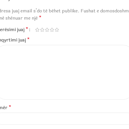
resa juaj email s’do të bëhet publike.
Fushat e domosdoshm
anë shënuar me një
*
erësimi juaj
*
hqyrtimi juaj
*
mër
*