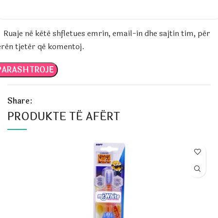
Ruaje në këtë shfletues emrin, email-in dhe sajtin tim, për
erën tjetër që komentoj.
Share:
PRODUKTE TË AFËRT