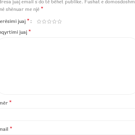
resa juaj email s’do të bëhet publike.
Fushat e domosdoshm
anë shënuar me një
*
erësimi juaj
*
hqyrtimi juaj
*
mër
*
mail
*