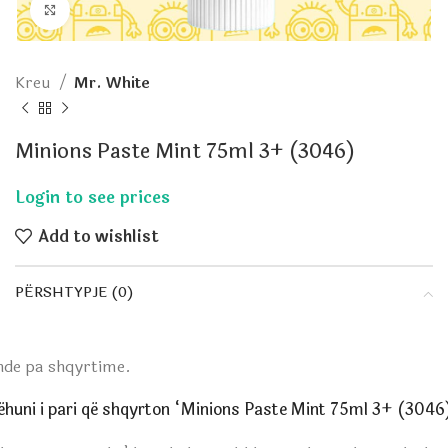
Click to enlarge
Kreu
Mr. White
Minions Paste Mint 75ml 3+ (3046)
Add to wishlist
PËRSHTYPJE (0)
nde pa shqyrtime.
ëhuni i pari që shqyrton “Minions Paste Mint 75ml 3+ (3046