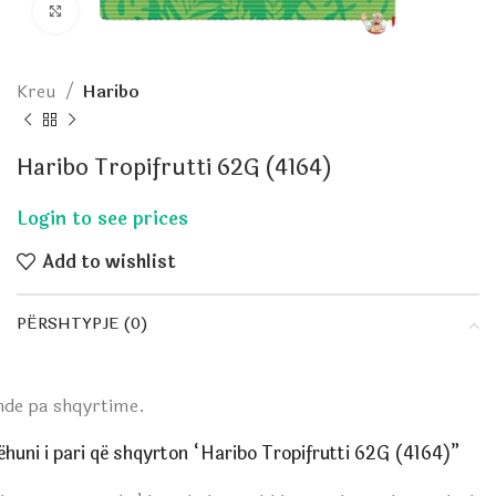
Click to enlarge
Kreu
Haribo
Haribo Tropifrutti 62G (4164)
Add to wishlist
PËRSHTYPJE (0)
nde pa shqyrtime.
ëhuni i pari që shqyrton “Haribo Tropifrutti 62G (4164)”