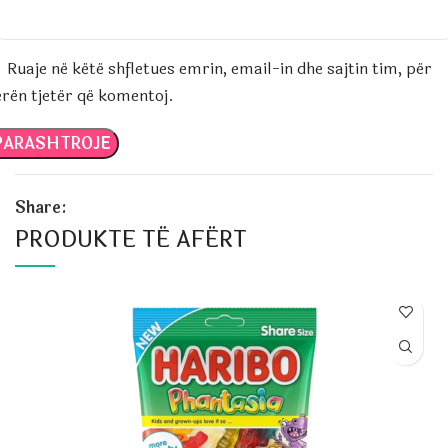
Ruaje në këtë shfletues emrin, email-in dhe sajtin tim, për
erën tjetër që komentoj.
Share:
PRODUKTE TË AFËRT