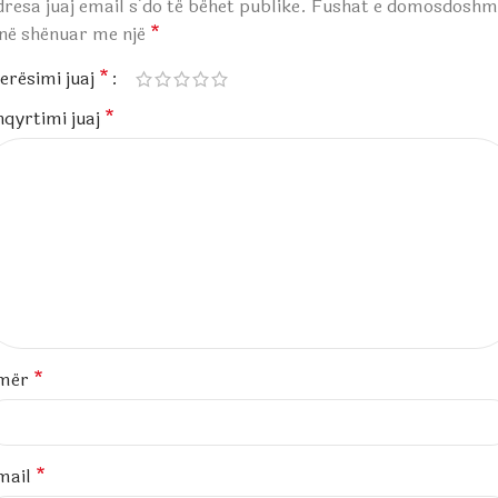
resa juaj email s’do të bëhet publike.
Fushat e domosdoshm
anë shënuar me një
*
erësimi juaj
*
hqyrtimi juaj
*
mër
*
mail
*