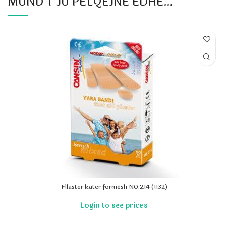
MUND T’JU PËLQEJNË EDHE…
Fllaster katër formësh NO:214 (1132)