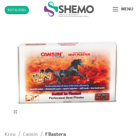
MENU
KATALOGU
Click to enlarge
Kreu
Cansin
Fllastera