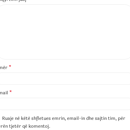
mër
*
mail
*
Ruaje në këtë shfletues emrin, email-in dhe sajtin tim, për
erën tjetër që komentoj.