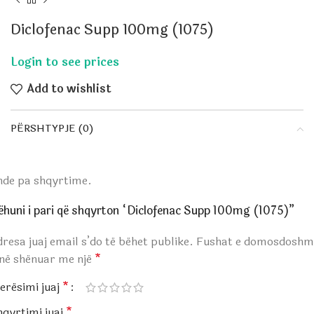
Diclofenac Supp 100mg (1075)
Add to wishlist
PËRSHTYPJE (0)
nde pa shqyrtime.
ëhuni i pari që shqyrton “Diclofenac Supp 100mg (1075)”
resa juaj email s’do të bëhet publike.
Fushat e domosdoshm
anë shënuar me një
*
erësimi juaj
*
hqyrtimi juaj
*