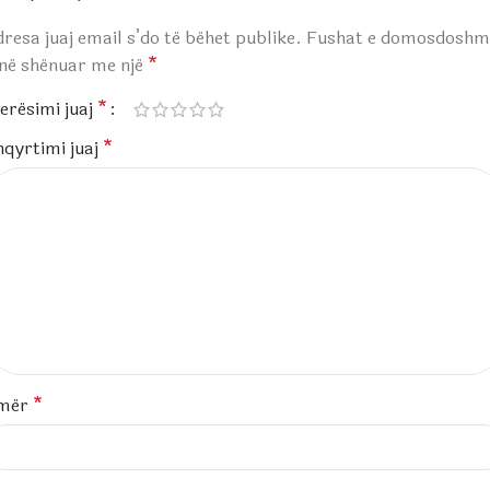
resa juaj email s’do të bëhet publike.
Fushat e domosdoshm
anë shënuar me një
*
erësimi juaj
*
hqyrtimi juaj
*
mër
*