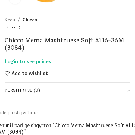
Kreu
Chicco
Chicco Mema Mashtruese Soft A1 16-36M
(3084)
Add to wishlist
PËRSHTYPJE (0)
nde pa shqyrtime.
ëhuni i pari që shqyrton “Chicco Mema Mashtruese Soft A1 1
6M (3084)”