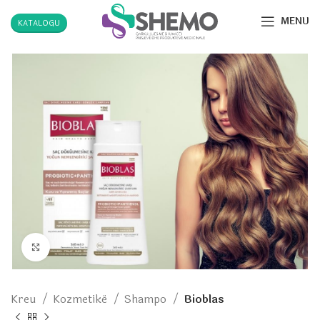
MENU
KATALOGU
Click to enlarge
Kreu
Kozmetikë
Shampo
Bioblas