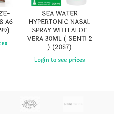
ZE-
SEA WATER
VA
S A6
HYPERTONIC NASAL
099)
SPRAY WITH ALOE
VERA 30ML ( SENTI 2
) (2087)