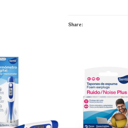
Share:
Emër
*
Email
*
Ruaje në këtë shfletues emrin,
komentoj.