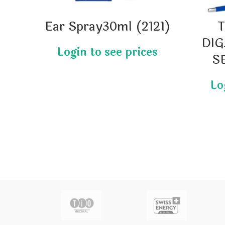
Ear Spray30ml (2121)
DIG
SE
actor