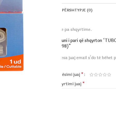
PËRSHTYPJE (0)
Ende pa shqyrtime.
Bëhuni i pari që shqyrton “
(2098)”
Adresa juaj email s’do të bëhet 
*
Vlerësimi juaj
*
Shqyrtimi juaj
*