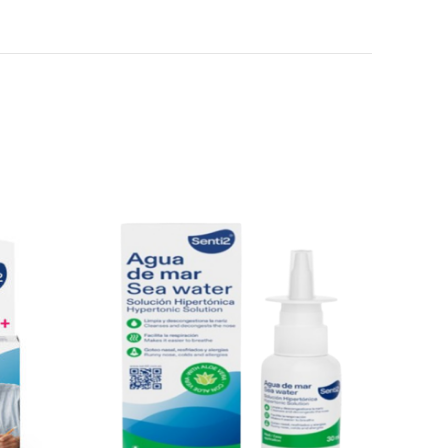
 email-in dhe sajtin tim, për herën tjetër që